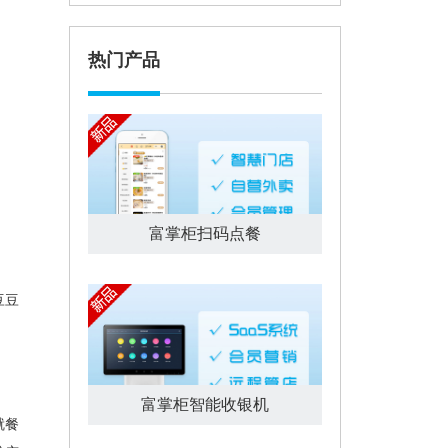
户开店必备收款神器办理)
热门产品
富掌柜扫码点餐
豆豆
富掌柜智能收银机
就餐