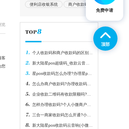
便利店收银系统
商户收款码
免费申请
浏览
顶部
个人收款码和商户收款码的区别?
顾客
_天差地别详情了解请看这里
新大陆星pos超级码_收款云音箱
为您
怎么样？如何办理？
星pos收款码怎么办理?办理星pos
收款码需要什么资料？
怎么办商户收款码?办理收款码_
商户收款码办理需要什么条件
企业收款二维码有收款限额吗?不
同支付机构额度略有差异
怎样办理收款码?个人小微商户如
何办理商家收款码？
三合一商家收款码怎么开通?小微
个体企业均可申请办理
新大陆星pos收款码云音响(小微商